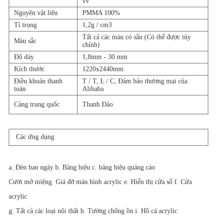
vv
Nguyên vật liệu
PMMA 100%
Tỉ trọng
1,2g / cm3
Tất cả các màu có sẵn (Có thể được tùy
Màu sắc
chỉnh)
Độ dày
1,8mm - 30 mm
Kích thước
1220x2440mm
Điều khoản thanh
T / T, L / C, Đảm bảo thương mại của
toán
Alibaba
Cảng trung quốc
Thanh Đảo
Các ứng dụng
a. Đèn ban ngày b. Bảng hiệu c. bảng hiệu quảng cáo
Cười mở miệng. Giá đỡ màn hình acrylic e. Hiển thị cửa sổ f. Cửa
acrylic
g. Tất cả các loại nội thất h. Tường chống ồn i. Hồ cá acrylic