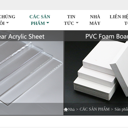
CHÚNG
CÁC SẢN
TIN
NHÀ
LIÊN H
ÔI
PHẨM
TỨC
MÁY
T

>
CÁC SẢN PHẨM
>
Sản phẩ
Nhà