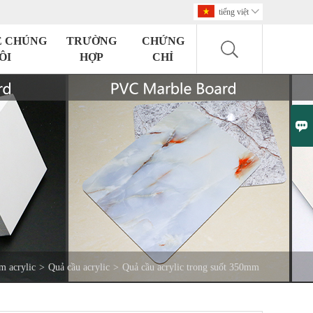
tiếng việt

Ệ CHÚNG
TRƯỜNG
CHỨNG
ÔI
HỢP
CHỈ

m acrylic
>
Quả cầu acrylic
>
Quả cầu acrylic trong suốt 350mm