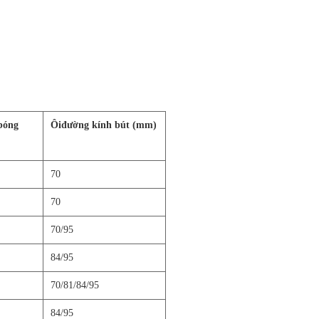
bóng
Ôi
đường kính bút (mm)
70
70
70/95
84/95
70/81/84/95
84/95