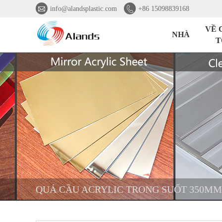


info@alandsplastic.com
+86 15098839168
VỀ 
NHÀ
T
QUẢ CẦU ACRYLIC TRONG SUỐT 350MM