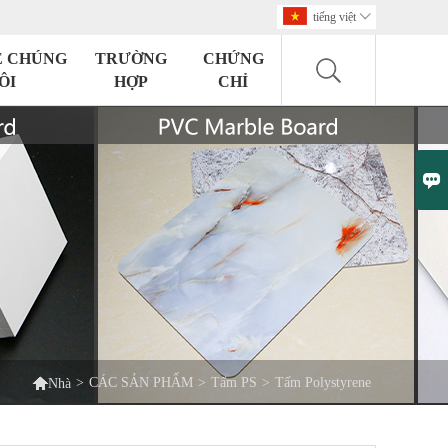
tiếng việt

Ệ CHÚNG
TRƯỜNG
CHỨNG
ÔI
HỢP
CHỈ


>
CÁC SẢN PHẨM
>
Tấm PS
>
Tấm Polystyrene
Nhà