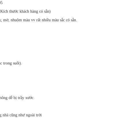
05
Kích thước khách hàng có sẵn)
cây, mờ, nhuộm màu vv rất nhiều màu sắc có sẵn.
c trong suốt).
hông dễ bị trầy xước.
ng nhà cũng như ngoài trời