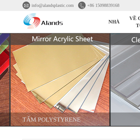


info@alandsplastic.com
+86 15098839168
VỀ 
NHÀ
T
TẤM POLYSTYRENE