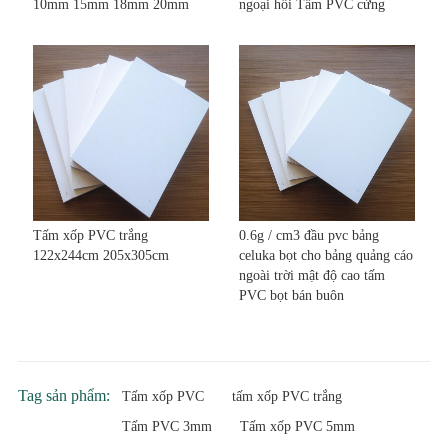
10mm 15mm 18mm 20mm
ngoại hối Tấm PVC cứng
Tấm xốp PVC trắng
0.6g / cm3 đầu pvc bảng
122x244cm 205x305cm
celuka bọt cho bảng quảng cáo
ngoài trời mật độ cao tấm
PVC bọt bán buôn
Tag sản phẩm:
Tấm xốp PVC
tấm xốp PVC trắng
Tấm PVC 3mm
Tấm xốp PVC 5mm