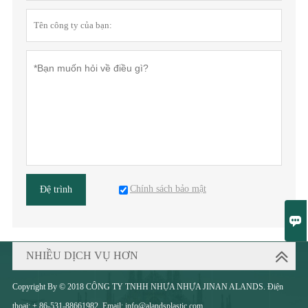
Chính sách bảo mật
Đệ trình

NHIỀU DỊCH VỤ HƠN
Copyright By © 2018 CÔNG TY TNHH NHỰA NHỰA JINAN ALANDS. Điện
thoại: + 86-531-88661982. Email: info@alandsplastic.com.