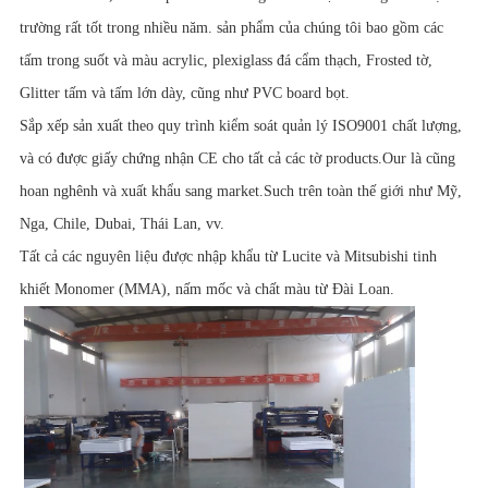
trường rất tốt trong nhiều năm. sản phẩm của chúng tôi bao gồm các
tấm trong suốt và màu acrylic, plexiglass đá cẩm thạch, Frosted tờ,
Glitter tấm và tấm lớn dày, cũng như PVC board bọt.
Sắp xếp sản xuất theo quy trình kiểm soát quản lý ISO9001 chất lượng,
và có được giấy chứng nhận CE cho tất cả các tờ products.Our là cũng
hoan nghênh và xuất khẩu sang market.Such trên toàn thế giới như Mỹ,
Nga, Chile, Dubai, Thái Lan, vv.
Tất cả các nguyên liệu được nhập khẩu từ Lucite và Mitsubishi tinh
khiết Monomer (MMA), nấm mốc và chất màu từ Đài Loan.